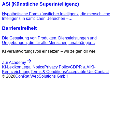
ASI (Künstliche Superintelligenz)
Hypothetische Form künstlicher Intelligenz, die menschliche
Intelligenz in sämtlichen Bereichen –…
Barrierefreiheit
Die Gestaltung von Produkten, Dienstleistungen und
Umgebungen, die für alle Menschen, unabhängig…
KI verantwortungsvoll einsetzen – wir zeigen dir wie.
Zur Academy
KI-Lexikon
Legal Notice
Privacy Policy
GDPR & AI
KI-
Kennzeichnung
Terms & Conditions
Acceptable Use
Contact
©
2026
ConRat WebSolutions GmbH