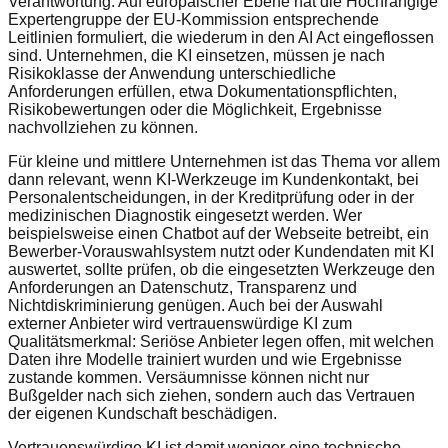
Verantwortung. Auf europäischer Ebene hat die Hochrangige
Expertengruppe der EU-Kommission entsprechende
Leitlinien formuliert, die wiederum in den AI Act eingeflossen
sind. Unternehmen, die KI einsetzen, müssen je nach
Risikoklasse der Anwendung unterschiedliche
Anforderungen erfüllen, etwa Dokumentationspflichten,
Risikobewertungen oder die Möglichkeit, Ergebnisse
nachvollziehen zu können.
Für kleine und mittlere Unternehmen ist das Thema vor allem
dann relevant, wenn KI-Werkzeuge im Kundenkontakt, bei
Personalentscheidungen, in der Kreditprüfung oder in der
medizinischen Diagnostik eingesetzt werden. Wer
beispielsweise einen Chatbot auf der Webseite betreibt, ein
Bewerber-Vorauswahlsystem nutzt oder Kundendaten mit KI
auswertet, sollte prüfen, ob die eingesetzten Werkzeuge den
Anforderungen an Datenschutz, Transparenz und
Nichtdiskriminierung genügen. Auch bei der Auswahl
externer Anbieter wird vertrauenswürdige KI zum
Qualitätsmerkmal: Seriöse Anbieter legen offen, mit welchen
Daten ihre Modelle trainiert wurden und wie Ergebnisse
zustande kommen. Versäumnisse können nicht nur
Bußgelder nach sich ziehen, sondern auch das Vertrauen
der eigenen Kundschaft beschädigen.
Vertrauenswürdige KI ist damit weniger eine technische