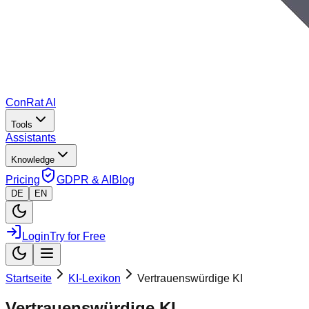
ConRat AI
Tools
Assistants
Knowledge
Pricing
GDPR & AI
Blog
DE
EN
Login
Try for Free
Startseite
KI-Lexikon
Vertrauenswürdige KI
Vertrauenswürdige KI