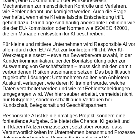
Daten, eine Dokumentation der Funktionsweise,
Mechanismen zur menschlichen Kontrolle und Verfahren,
wie Fehler erkannt und korrigiert werden. Auch die Frage,
wer haftet, wenn eine KI eine falsche Entscheidung trifft,
gehört dazu. Grundlage sind häufig anerkannte Leitlinien wie
die der EU-Kommission oder Normen wie ISO/IEC 42001,
die ein Managementsystem für KI beschreiben.
Für kleine und mittlere Unternehmen wird Responsible AI vor
allem durch den EU AI Act zur konkreten Pflicht. Wer KI-
Werkzeuge einsetzt – etwa zur Bewerbervorauswahl, in der
Kundenkommunikation, bei der Bonitätsprüfung oder zur
Auswertung von Geschäftsdaten – muss sich mit den damit
verbundenen Risiken auseinandersetzen. Das betrifft auch
zugekaufte Lösungen: Unternehmen sollten von Anbietern
Auskunft verlangen, wie deren KI trainiert wurde, welche
Daten verarbeitet werden und wie mit Fehlentscheidungen
umgegangen wird. Wer hier sauber arbeitet, vermeidet nicht
nur Bußgelder, sondern schafft auch Vertrauen bei
Kundschaft, Belegschaft und Geschäftspartnern.
Responsible AI ist kein einmaliges Projekt, sondern eine
fortlaufende Aufgabe. Sie bietet die Chance, KI gezielt und
mit klarem Nutzen einzusetzen, setzt aber voraus, dass
Verantwortlichkeiten im Unternehmen benannt und Prozesse
dokumentiert werden. Verwandte Begriffe sind KI-