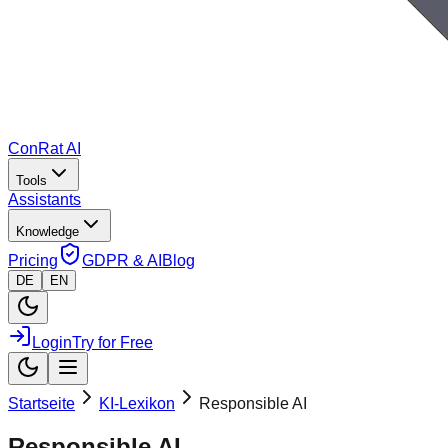
ConRat AI
Tools
Assistants
Knowledge
Pricing
GDPR & AI
Blog
DE
EN
Login
Try for Free
Startseite
KI-Lexikon
Responsible AI
Responsible AI