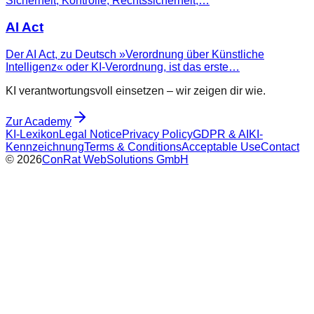
Sicherheit, Kontrolle, Rechtssicherheit,…
AI Act
Der AI Act, zu Deutsch »Verordnung über Künstliche
Intelligenz« oder KI-Verordnung, ist das erste…
KI verantwortungsvoll einsetzen – wir zeigen dir wie.
Zur Academy
KI-Lexikon
Legal Notice
Privacy Policy
GDPR & AI
KI-
Kennzeichnung
Terms & Conditions
Acceptable Use
Contact
©
2026
ConRat WebSolutions GmbH