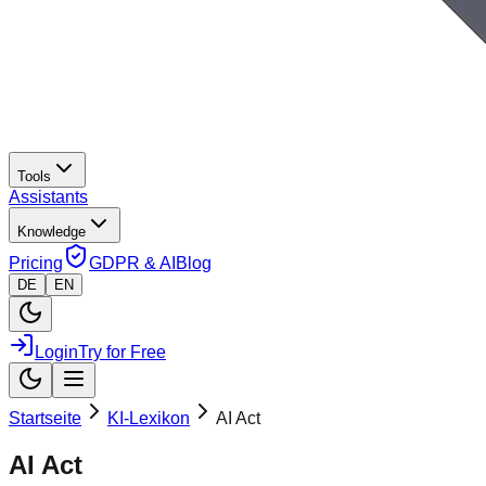
Tools
Assistants
Knowledge
Pricing
GDPR & AI
Blog
DE
EN
Login
Try for Free
Startseite
KI-Lexikon
AI Act
AI Act