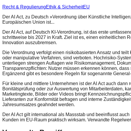
Recht & Regulierung
Ethik & Sicherheit
EU
Der AI Act, zu Deutsch »Verordnung über Künstliche Intelligenz
Europäischen Union ist...
Der AI Act, auf Deutsch KI-Verordnung, ist das erste umfassen
schrittweise bis 2027 in Kraft. Ziel ist es, einen einheitlich
Innovation auszubremsen.
Die Verordnung verfolgt einen risikobasierten Ansatz und tei
oder manipulative Verfahren, sind verboten. Hochrisiko-System
unterliegen strengen Auflagen wie Risikomanagement, Dokume
Transparenzpflichten: Nutzer müssen erkennen können, dass si
Ergänzend gibt es besondere Regeln für sogenannte General
Für kleine und mittlere Unternehmen ist der AI Act auch dann 
Bonitätsprüfung oder zur Auswertung von Mitarbeiterdaten, ka
Marketingtexte, Bilder oder Videos bringt Kennzeichnungspfli
Lieferanten zur Konformität befragen und interne Zuständigke
Jahresumsatzes geahndet werden.
Der AI Act gilt international als Massstab und beeinflusst au
Kunden im EU-Raum praktisch wirksam. Verwandte Regelwerke 