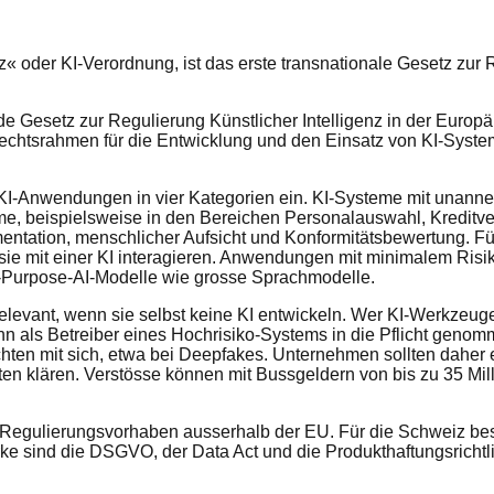
« oder KI-Verordnung, ist das erste transnationale Gesetz zur R
de Gesetz zur Regulierung Künstlicher Intelligenz in der Europä
en Rechtsrahmen für die Entwicklung und den Einsatz von KI-Syst
lt KI-Anwendungen in vier Kategorien ein. KI-Systeme mit unann
e, beispielsweise in den Bereichen Personalauswahl, Kreditverg
ntation, menschlicher Aufsicht und Konformitätsbewertung. Fü
e mit einer KI interagieren. Anwendungen mit minimalem Risiko
-Purpose-AI-Modelle wie grosse Sprachmodelle.
relevant, wenn sie selbst keine KI entwickeln. Wer KI-Werkzeug
nn als Betreiber eines Hochrisiko-Systems in die Pflicht genom
chten mit sich, etwa bei Deepfakes. Unternehmen sollten daher 
iten klären. Verstösse können mit Bussgeldern von bis zu 35 Mi
ch Regulierungsvorhaben ausserhalb der EU. Für die Schweiz best
sind die DSGVO, der Data Act und die Produkthaftungsrichtli