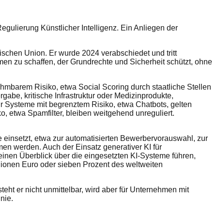
egulierung Künstlicher Intelligenz. Ein Anliegen der
ischen Union. Er wurde 2024 verabschiedet und tritt
emen zu schaffen, der Grundrechte und Sicherheit schützt, ohne
ehmbarem Risiko, etwa Social Scoring durch staatliche Stellen
abe, kritische Infrastruktur oder Medizinprodukte,
r Systeme mit begrenztem Risiko, etwa Chatbots, gelten
, etwa Spamfilter, bleiben weitgehend unreguliert.
e einsetzt, etwa zur automatisierten Bewerbervorauswahl, zur
men werden. Auch der Einsatz generativer KI für
einen Überblick über die eingesetzten KI-Systeme führen,
llionen Euro oder sieben Prozent des weltweiten
eht er nicht unmittelbar, wird aber für Unternehmen mit
nie.