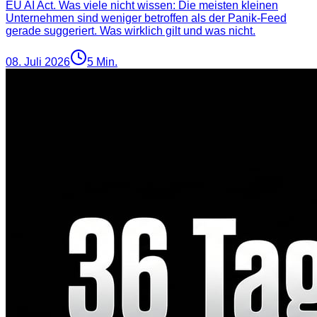
EU AI Act. Was viele nicht wissen: Die meisten kleinen
Unternehmen sind weniger betroffen als der Panik-Feed
gerade suggeriert. Was wirklich gilt und was nicht.
08. Juli 2026
5
Min.