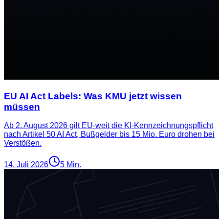
EU AI Act Labels: Was KMU jetzt wissen
müssen
Ab 2. August 2026 gilt EU-weit die KI-Kennzeichnungspflicht
nach Artikel 50 AI Act, Bußgelder bis 15 Mio. Euro drohen bei
Verstößen.
14. Juli 2026
5
Min.