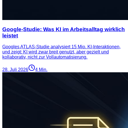
Google-Studie: Was KI im Arbeitsalltag wirklich
leistet
Googles ATLAS-Studie analysiert 15 Mio. KI-Interaktionen,
und zeigt: KI wird zwar breit genutzt, aber gezielt und
kollaborativ, nicht zur Vollautomatisierung.
28. Juli 2026
4
Min.