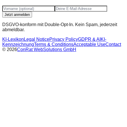
Jetzt anmelden
DSGVO-konform mit Double-Opt-In. Kein Spam, jederzeit
abmeldbar.
KI-Lexikon
Legal Notice
Privacy Policy
GDPR & AI
KI-
Kennzeichnung
Terms & Conditions
Acceptable Use
Contact
©
2026
ConRat WebSolutions GmbH