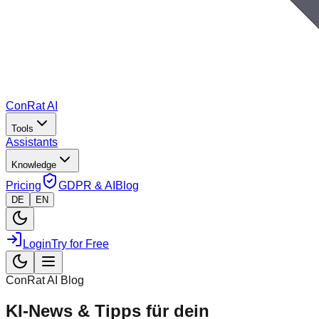
ConRat AI
Tools
Assistants
Knowledge
Pricing
GDPR & AI
Blog
DE
EN
Login
Try for Free
ConRat AI Blog
KI-News & Tipps
für dein