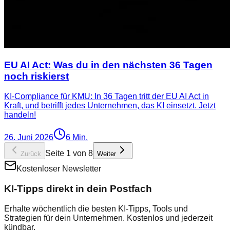
EU AI Act: Was du in den nächsten 36 Tagen
noch riskierst
KI-Compliance für KMU: In 36 Tagen tritt der EU AI Act in
Kraft, und betrifft jedes Unternehmen, das KI einsetzt. Jetzt
handeln!
26. Juni 2026
6
Min.
Seite
1
von
8
Zurück
Weiter
Kostenloser Newsletter
KI-Tipps direkt in dein Postfach
Erhalte wöchentlich die besten KI-Tipps, Tools und
Strategien für dein Unternehmen. Kostenlos und jederzeit
kündbar.