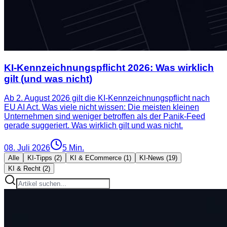
KI-Kennzeichnungspflicht 2026: Was wirklich
gilt (und was nicht)
Ab 2. August 2026 gilt die KI-Kennzeichnungspflicht nach
EU AI Act. Was viele nicht wissen: Die meisten kleinen
Unternehmen sind weniger betroffen als der Panik-Feed
gerade suggeriert. Was wirklich gilt und was nicht.
08. Juli 2026
5
Min.
Alle
KI-Tipps
(
2
)
KI & ECommerce
(
1
)
KI-News
(
19
)
KI & Recht
(
2
)