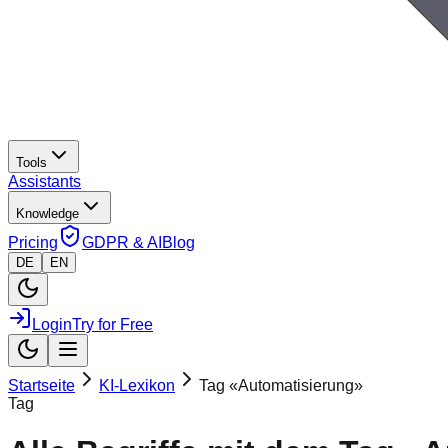
Tools
Assistants
Knowledge
Pricing
GDPR & AI
Blog
DE
EN
Login
Try for Free
Startseite
KI-Lexikon
Tag «
Automatisierung
»
Tag