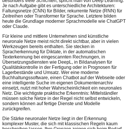
besonders viele Schichten, spricht man von Deep Learning.
Je nach Aufgabe gibt es unterschiedliche Architekturen:
Faltungsnetze (CNN) für Bilder, rekurrente Netze (RNN) für
Zeitreihen oder Transformer für Sprache. Letztere bilden
heute die Grundlage moderner Sprachmodelle wie ChatGPT
oder Claude.
Für kleine und mittlere Unternehmen sind künstliche
neuronale Netze meist nicht direkt sichtbar, aber in vielen
Werkzeugen bereits enthalten. Sie stecken in
Spracherkennung für Diktate, in der automatischen
Texterkennung bei eingescannten Rechnungen, in
Übersetzungsdiensten wie DeepL, in Bildanalysen für
Qualitätskontrolle in der Fertigung oder in Prognosen für
Lagerbestände und Umsatz. Wer eine moderne
Buchhaltungssoftware, einen Chatbot auf der Webseite oder
eine intelligente Suche im eigenen Dokumentenarchiv
einsetzt, nutzt mit hoher Wahrscheinlichkeit ein neuronales
Netz. Die wichtigste praktische Erkenntnis: Mittelständler
müssen solche Netze in der Regel nicht selbst entwickeln,
sondern können auf fertige Dienste und Modelle
zurückgreifen.
Die Stärke neuronaler Netze liegt in der Erkennung
komplexer Muster, die sich mit klassischen Regeln kaum
beschreiben lassen. Ihre Grenzen zeigen sich beim Bedarf