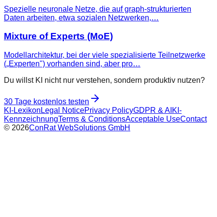
Spezielle neuronale Netze, die auf graph-strukturierten
Daten arbeiten, etwa sozialen Netzwerken,…
Mixture of Experts (MoE)
Modellarchitektur, bei der viele spezialisierte Teilnetzwerke
(„Experten") vorhanden sind, aber pro…
Du willst KI nicht nur verstehen, sondern produktiv nutzen?
30 Tage kostenlos testen
KI-Lexikon
Legal Notice
Privacy Policy
GDPR & AI
KI-
Kennzeichnung
Terms & Conditions
Acceptable Use
Contact
©
2026
ConRat WebSolutions GmbH