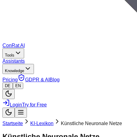
ConRat AI
Tools
Assistants
Knowledge
Pricing
GDPR & AI
Blog
DE
EN
Login
Try for Free
Startseite
KI-Lexikon
Künstliche Neuronale Netze
Künstliche Neuronale Netze