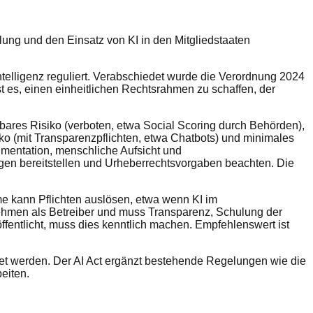
lung und den Einsatz von KI in den Mitgliedstaaten
ntelligenz reguliert. Verabschiedet wurde die Verordnung 2024
ist es, einen einheitlichen Rechtsrahmen zu schaffen, der
mbares Risiko (verboten, etwa Social Scoring durch Behörden),
ko (mit Transparenzpflichten, etwa Chatbots) und minimales
umentation, menschliche Aufsicht und
en bereitstellen und Urheberrechtsvorgaben beachten. Die
eme kann Pflichten auslösen, etwa wenn KI im
nehmen als Betreiber und muss Transparenz, Schulung der
öffentlicht, muss dies kenntlich machen. Empfehlenswert ist
et werden. Der AI Act ergänzt bestehende Regelungen wie die
eiten.