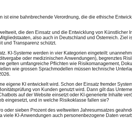
n ist eine bahnbrechende Verordnung, die die ethische Entwick
eltweit, die den Einsatz und die Entwicklung von Künstlicher I
 Mitgliedstaaten, also auch in Deutschland und Österreich. Ziel 
it und Transparenz schützt.
satz. KI-Systeme werden in vier Kategorien eingeteilt: unanneh
reditvergabe oder medizinischen Anwendungen), begrenztes Risi
steme gelten umfangreiche Pflichten wie Risikomanagement, Dok
ellen wie grossen Sprachmodellen müssen technische Unterlag
 2026.
eine eigene KI entwickelt wird. Schon der Einsatz fremder Syst
Bonitätsprüfung von Kunden genutzt wird. Dann gilt das Unter
hatbots auf der Website einsetzt oder KI-generierte Inhalte ver
eingesetzt, und in welche Risikoklasse fallen sie?
uro oder sieben Prozent des weltweiten Jahresumsatzes geahnd
da viele KI-Anwendungen auch personenbezogene Daten verarb