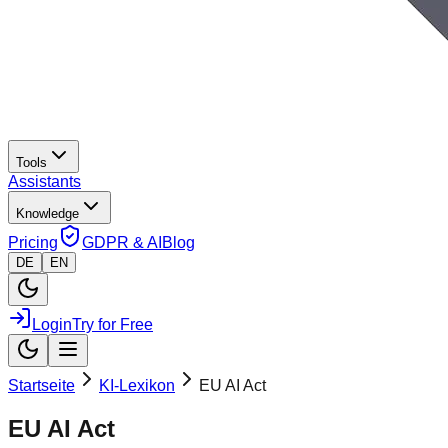
Tools
Assistants
Knowledge
Pricing
GDPR & AI
Blog
DE
EN
Login
Try for Free
Startseite
KI-Lexikon
EU AI Act
EU AI Act