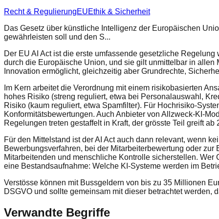
Recht & Regulierung
EU
Ethik & Sicherheit
Das Gesetz über künstliche Intelligenz der Europäischen Unio
gewährleisten soll und den S...
Der EU AI Act ist die erste umfassende gesetzliche Regelung w
durch die Europäische Union, und sie gilt unmittelbar in allen
Innovation ermöglicht, gleichzeitig aber Grundrechte, Sicherhe
Im Kern arbeitet die Verordnung mit einem risikobasierten An
hohes Risiko (streng reguliert, etwa bei Personalauswahl, K
Risiko (kaum reguliert, etwa Spamfilter). Für Hochrisiko-Sy
Konformitätsbewertungen. Auch Anbieter von Allzweck-KI-Mod
Regelungen treten gestaffelt in Kraft, der grösste Teil greift ab
Für den Mittelstand ist der AI Act auch dann relevant, wenn k
Bewerbungsverfahren, bei der Mitarbeiterbewertung oder zur 
Mitarbeitenden und menschliche Kontrolle sicherstellen. Wer C
eine Bestandsaufnahme: Welche KI-Systeme werden im Betrieb 
Verstösse können mit Bussgeldern von bis zu 35 Millionen E
DSGVO und sollte gemeinsam mit dieser betrachtet werden, 
Verwandte Begriffe