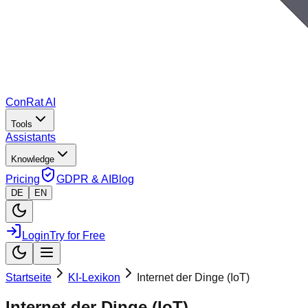
ConRat AI
Tools
Assistants
Knowledge
Pricing
GDPR & AI
Blog
DE
EN
Login
Try for Free
Startseite
KI-Lexikon
Internet der Dinge (IoT)
Internet der Dinge (IoT)