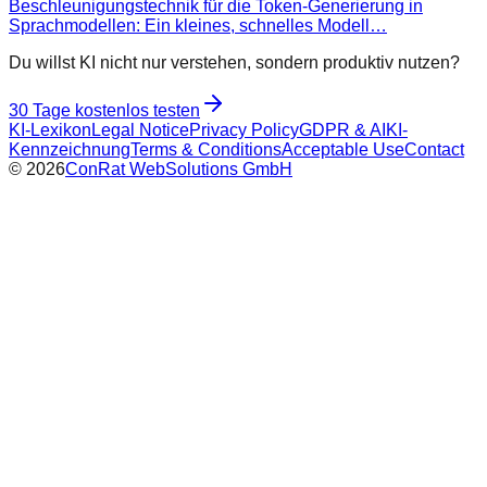
Beschleunigungstechnik für die Token-Generierung in
Sprachmodellen: Ein kleines, schnelles Modell…
Du willst KI nicht nur verstehen, sondern produktiv nutzen?
30 Tage kostenlos testen
KI-Lexikon
Legal Notice
Privacy Policy
GDPR & AI
KI-
Kennzeichnung
Terms & Conditions
Acceptable Use
Contact
©
2026
ConRat WebSolutions GmbH