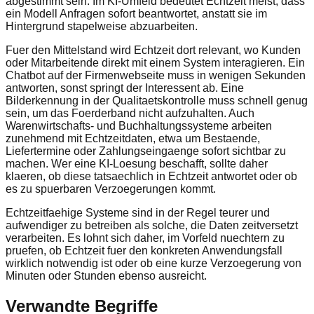
abgestimmt sein. Im KI-Umfeld bedeutet Echtzeit meist, dass
ein Modell Anfragen sofort beantwortet, anstatt sie im
Hintergrund stapelweise abzuarbeiten.
Fuer den Mittelstand wird Echtzeit dort relevant, wo Kunden
oder Mitarbeitende direkt mit einem System interagieren. Ein
Chatbot auf der Firmenwebseite muss in wenigen Sekunden
antworten, sonst springt der Interessent ab. Eine
Bilderkennung in der Qualitaetskontrolle muss schnell genug
sein, um das Foerderband nicht aufzuhalten. Auch
Warenwirtschafts- und Buchhaltungssysteme arbeiten
zunehmend mit Echtzeitdaten, etwa um Bestaende,
Liefertermine oder Zahlungseingaenge sofort sichtbar zu
machen. Wer eine KI-Loesung beschafft, sollte daher
klaeren, ob diese tatsaechlich in Echtzeit antwortet oder ob
es zu spuerbaren Verzoegerungen kommt.
Echtzeitfaehige Systeme sind in der Regel teurer und
aufwendiger zu betreiben als solche, die Daten zeitversetzt
verarbeiten. Es lohnt sich daher, im Vorfeld nuechtern zu
pruefen, ob Echtzeit fuer den konkreten Anwendungsfall
wirklich notwendig ist oder ob eine kurze Verzoegerung von
Minuten oder Stunden ebenso ausreicht.
Verwandte Begriffe