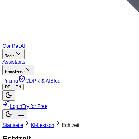
ConRat AI
Tools
Assistants
Knowledge
Pricing
GDPR & AI
Blog
DE
EN
Login
Try for Free
Startseite
KI-Lexikon
Echtzeit
Echtzeit