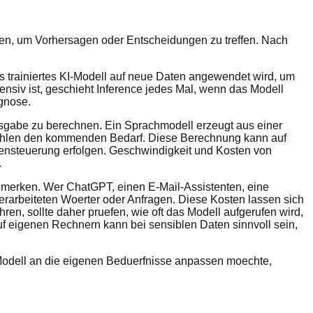
ten, um Vorhersagen oder Entscheidungen zu treffen. Nach
ts trainiertes KI-Modell auf neue Daten angewendet wird, um
ensiv ist, geschieht Inference jedes Mal, wenn das Modell
gnose.
Ausgabe zu berechnen. Ein Sprachmodell erzeugt aus einer
szahlen den kommenden Bedarf. Diese Berechnung kann auf
nensteuerung erfolgen. Geschwindigkeit und Kosten von
.
u merken. Wer ChatGPT, einen E-Mail-Assistenten, eine
erarbeiteten Woerter oder Anfragen. Diese Kosten lassen sich
en, sollte daher pruefen, wie oft das Modell aufgerufen wird,
uf eigenen Rechnern kann bei sensiblen Daten sinnvoll sein,
n Modell an die eigenen Beduerfnisse anpassen moechte,