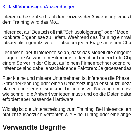
KI & ML
Vorhersagen
Anwendungen
Inference bezieht sich auf den Prozess der Anwendung eines 
dem Training wird das Mo...
Inference, auf Deutsch oft mit "Schlussfolgerung" oder "Model
konkrete Ergebnisse zu liefern. Waehrend das Training einmali
tatsaechlich genutzt wird — also bei jeder Frage an einen C
Technisch laeuft Inference so ab, dass das Modell die einge
Frage eine Antwort, ein Bildmodell erkennt auf einem Foto 
einem Server in der Cloud, auf einem Firmenrechner oder di
Inference sind dabei entscheidende Faktoren: Je groesser das
Fuer kleine und mittlere Unternehmen ist Inference die Phas
Spracherkennung oder einen Uebersetzungsdienst nutzt, bezah
planen und steuern, sind aber bei intensiver Nutzung ein rele
wie schnell die Antwort vorliegen muss und ob die Daten dafu
erfordert aber passende Hardware.
Wichtig ist die Unterscheidung zum Training: Bei Inference l
braucht zusaetzlich Verfahren wie Fine-Tuning oder eine ang
Verwandte Begriffe