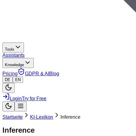
Tools
Assistants
Knowledge
Pricing
GDPR & AI
Blog
DE
EN
Login
Try for Free
Startseite
KI-Lexikon
Inference
Inference