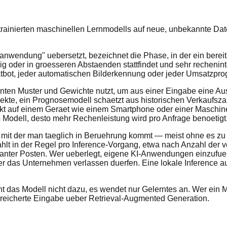
trainierten maschinellen Lernmodells auf neue, unbekannte Da
lanwendung" uebersetzt, bezeichnet die Phase, in der ein berei
g oder in groesseren Abstaenden stattfindet und sehr rechenint
hatbot, jeder automatischen Bilderkennung oder jeder Umsatzpro
lernten Muster und Gewichte nutzt, um aus einer Eingabe eine 
Objekte, ein Prognosemodell schaetzt aus historischen Verkauf
rekt auf einem Geraet wie einem Smartphone oder einer Maschi
 Modell, desto mehr Rechenleistung wird pro Anfrage benoetigt
e, mit der man taeglich in Beruehrung kommt — meist ohne es z
lt in der Regel pro Inference-Vorgang, etwa nach Anzahl der v
vanter Posten. Wer ueberlegt, eigene KI-Anwendungen einzufuehr
er das Unternehmen verlassen duerfen. Eine lokale Inference a
ernt das Modell nicht dazu, es wendet nur Gelerntes an. Wer ei
ereicherte Eingabe ueber Retrieval-Augmented Generation.