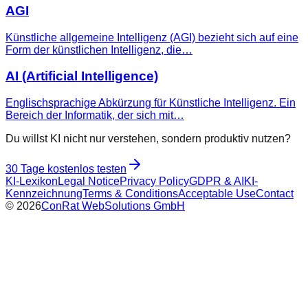
AGI
Künstliche allgemeine Intelligenz (AGI) bezieht sich auf eine
Form der künstlichen Intelligenz, die…
AI (Artificial Intelligence)
Englischsprachige Abkürzung für Künstliche Intelligenz. Ein
Bereich der Informatik, der sich mit…
Du willst KI nicht nur verstehen, sondern produktiv nutzen?
30 Tage kostenlos testen
KI-Lexikon
Legal Notice
Privacy Policy
GDPR & AI
KI-
Kennzeichnung
Terms & Conditions
Acceptable Use
Contact
©
2026
ConRat WebSolutions GmbH