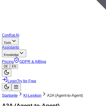
ConRat AI
Tools
Assistants
Knowledge
Pricing
GDPR & AI
Blog
DE
EN
Login
Try for Free
Startseite
KI-Lexikon
A2A (Agent-to-Agent)
A2A (Agent-to-Agent)