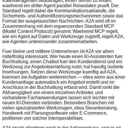
Kalenderagenten beauftragen, einen Termin zu finden,
waehrend ein dritter Agent parallel Reisedaten prueft. Der
Standard regelt dabei die Kommunikationsablaeufe, die
Sicherheits- und Authentifizierungsmechanismen sowie das
Format der ausgetauschten Nachrichten. A2A wird oft im
Zusammenhang mit dem ergaenzenden Standard MCP
(Model Context Protocol) genannt: Waehrend MCP regelt,
wie ein Agent auf Daten und Werkzeuge zugreift, regelt A2A,
wie Agenten untereinander zusammenarbeiten.
Fuer kleine und mittlere Unternehmen ist A2A vor allem
mittelfristig interessant. Wer heute einen KI-Assistenten fuer
Buchhaltung, einen Chatbot fuer den Kundendienst und ein
Werkzeug zur Angebotserstellung nutzt, hat haeufig isolierte
Insellsungen. Setzen diese Werkzeuge kuenftig auf A2A,
koennen sie Aufgaben weiterreichen — etwa wenn aus einer
Kundenanfrage automatisch ein Angebot erstellt und im
Anschluss in der Buchhaltung erfasst wird. Damit sinkt die
Abhaengigkeit von einem einzelnen Anbieter, und
vorhandene Fachanwendungen lassen sich leichter mit
neuen KI-Diensten verbinden. Besonders Branchen mit
vielen spezialisierten Werkzeugen, etwa Steuerberatung,
Handwerk mit Planungssoftware oder E-Commerce,
profitieren von solcher Interoperabilitaet.
A2A steckt allerdings noch in der Anfangsphase, und es ist