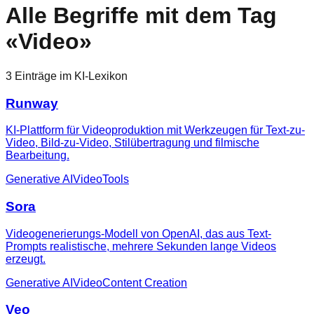
Alle Begriffe mit dem Tag
«
Video
»
3
Einträge
im KI-Lexikon
Runway
KI-Plattform für Videoproduktion mit Werkzeugen für Text-zu-
Video, Bild-zu-Video, Stilübertragung und filmische
Bearbeitung.
Generative AI
Video
Tools
Sora
Videogenerierungs-Modell von OpenAI, das aus Text-
Prompts realistische, mehrere Sekunden lange Videos
erzeugt.
Generative AI
Video
Content Creation
Veo