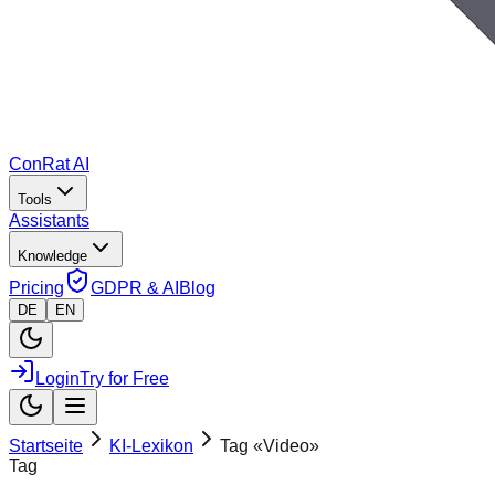
ConRat AI
Tools
Assistants
Knowledge
Pricing
GDPR & AI
Blog
DE
EN
Login
Try for Free
Startseite
KI-Lexikon
Tag «
Video
»
Tag