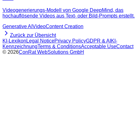
Videogenerierungs-Modell von Google DeepMind, das
hochauflösende Videos aus Text- oder Bild-Prompts erstellt.
Generative AI
Video
Content Creation
Zurück zur Übersicht
KI-Lexikon
Legal Notice
Privacy Policy
GDPR & AI
KI-
Kennzeichnung
Terms & Conditions
Acceptable Use
Contact
©
2026
ConRat WebSolutions GmbH