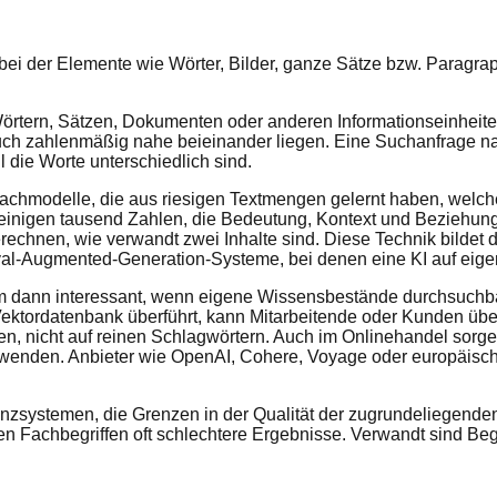
bei der Elemente wie Wörter, Bilder, ganze Sätze bzw. Paragra
ern, Sätzen, Dokumenten oder anderen Informationseinheiten
 auch zahlenmäßig nahe beieinander liegen. Eine Suchanfrage na
ie Worte unterschiedlich sind.
rachmodelle, die aus riesigen Textmengen gelernt haben, we
einigen tausend Zahlen, die Bedeutung, Kontext und Beziehung
rechnen, wie verwandt zwei Inhalte sind. Diese Technik bilde
ieval-Augmented-Generation-Systeme, bei denen eine KI auf eig
lem dann interessant, wenn eigene Wissensbestände durchsuch
Vektordatenbank überführt, kann Mitarbeitende oder Kunden übe
uhen, nicht auf reinen Schlagwörtern. Auch im Onlinehandel sor
enden. Anbieter wie OpenAI, Cohere, Voyage oder europäische A
tenzsystemen, die Grenzen in der Qualität der zugrundeliegend
schen Fachbegriffen oft schlechtere Ergebnisse. Verwandt sind 