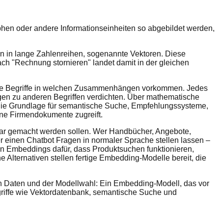
phen oder andere Informationseinheiten so abgebildet werden,
 in lange Zahlenreihen, sogenannte Vektoren. Diese
ch "Rechnung stornieren" landet damit in der gleichen
lche Begriffe in welchen Zusammenhängen vorkommen. Jedes
en zu anderen Begriffen verdichten. Über mathematische
t die Grundlage für semantische Suche, Empfehlungssysteme,
ene Firmendokumente zugreift.
bar gemacht werden sollen. Wer Handbücher, Angebote,
r einen Chatbot Fragen in normaler Sprache stellen lassen –
gen Embeddings dafür, dass Produktsuchen funktionieren,
lternativen stellen fertige Embedding-Modelle bereit, die
en Daten und der Modellwahl: Ein Embedding-Modell, das vor
Begriffe wie Vektordatenbank, semantische Suche und