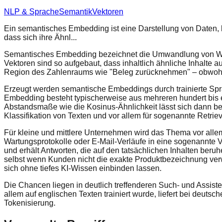
NLP & Sprache
Semantik
Vektoren
Ein semantisches Embedding ist eine Darstellung von Daten, 
dass sich ihre Ähnl...
Semantisches Embedding bezeichnet die Umwandlung von Wört
Vektoren sind so aufgebaut, dass inhaltlich ähnliche Inhalte
Region des Zahlenraums wie "Beleg zurücknehmen" – obwohl d
Erzeugt werden semantische Embeddings durch trainierte Sp
Embedding besteht typischerweise aus mehreren hundert bis 
Abstandsmaße wie die Kosinus-Ähnlichkeit lässt sich dann be
Klassifikation von Texten und vor allem für sogenannte Retr
Für kleine und mittlere Unternehmen wird das Thema vor al
Wartungsprotokolle oder E-Mail-Verläufe in eine sogenannte 
und erhält Antworten, die auf den tatsächlichen Inhalten ber
selbst wenn Kunden nicht die exakte Produktbezeichnung verw
sich ohne tiefes KI-Wissen einbinden lassen.
Die Chancen liegen in deutlich treffenderen Such- und Assis
allem auf englischen Texten trainiert wurde, liefert bei deut
Tokenisierung.