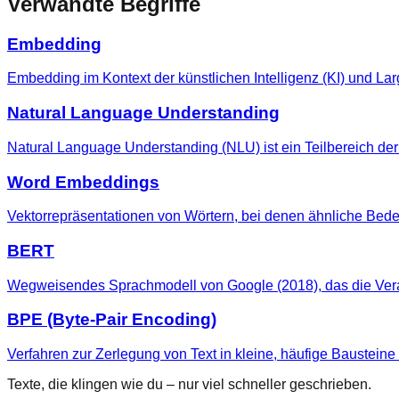
Verwandte Begriffe
Embedding
Embedding im Kontext der künstlichen Intelligenz (KI) und L
Natural Language Understanding
Natural Language Understanding (NLU) ist ein Teilbereich der K
Word Embeddings
Vektorrepräsentationen von Wörtern, bei denen ähnliche Bed
BERT
Wegweisendes Sprachmodell von Google (2018), das die Vera
BPE (Byte-Pair Encoding)
Verfahren zur Zerlegung von Text in kleine, häufige Baustei
Texte, die klingen wie du – nur viel schneller geschrieben.