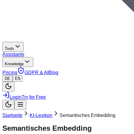
Tools
Assistants
Knowledge
Pricing
GDPR & AI
Blog
DE
EN
Login
Try for Free
Startseite
KI-Lexikon
Semantisches Embedding
Semantisches Embedding