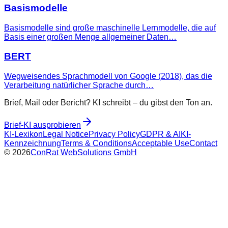
Basismodelle
Basismodelle sind große maschinelle Lernmodelle, die auf
Basis einer großen Menge allgemeiner Daten…
BERT
Wegweisendes Sprachmodell von Google (2018), das die
Verarbeitung natürlicher Sprache durch…
Brief, Mail oder Bericht? KI schreibt – du gibst den Ton an.
Brief-KI ausprobieren
KI-Lexikon
Legal Notice
Privacy Policy
GDPR & AI
KI-
Kennzeichnung
Terms & Conditions
Acceptable Use
Contact
©
2026
ConRat WebSolutions GmbH