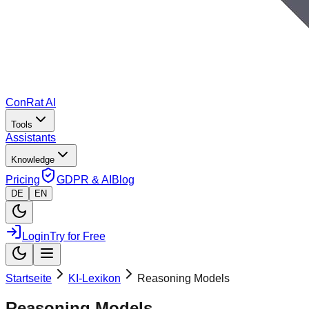
ConRat AI
Tools
Assistants
Knowledge
Pricing
GDPR & AI
Blog
DE
EN
Login
Try for Free
Startseite
KI-Lexikon
Reasoning Models
Reasoning Models