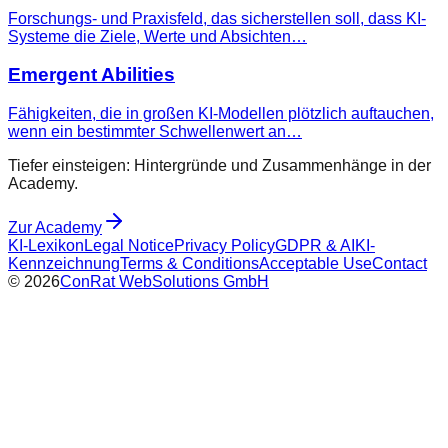
Forschungs- und Praxisfeld, das sicherstellen soll, dass KI-
Systeme die Ziele, Werte und Absichten…
Emergent Abilities
Fähigkeiten, die in großen KI-Modellen plötzlich auftauchen,
wenn ein bestimmter Schwellenwert an…
Tiefer einsteigen: Hintergründe und Zusammenhänge in der
Academy.
Zur Academy
KI-Lexikon
Legal Notice
Privacy Policy
GDPR & AI
KI-
Kennzeichnung
Terms & Conditions
Acceptable Use
Contact
©
2026
ConRat WebSolutions GmbH