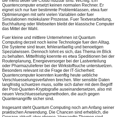
die meist ueber die Cloud nutzbar sind. Wichtig: Ein
Quantencomputer ersetzt keinen normalen Rechner. Er
eignet sich nur fuer bestimmte Problemklassen, etwa fuer
Optimierungen mit sehr vielen Variablen oder fuer
Simulationen molekularer Prozesse. Fuer Textverarbeitung,
Buchhaltung oder Webseiten bleibt der klassische Computer
das Mittel der Wahl.
Fuer kleine und mittlere Unternehmen ist Quantum
Computing derzeit noch keine Technologie fuer den Alltag.
Die Systeme sind teuer, fehleranfaellig und benoetigen
Spezialwissen. Dennoch lohnt es sich, das Thema im Blick
zu behalten. Mittelfristig koennte es etwa Speditionen bei der
Routenplanung, Energieversorger bei der Lastverteilung
oder Pharmazulieferer bei der Wirkstoffsuche unterstuetzen.
Besonders relevant ist die Frage der IT-Sicherheit:
Quantencomputer koennten kuenftig heute uebliche
Verschluesselungsverfahren brechen. Wer sensible Daten
langfristig schuetzen muss, sollte sich daher mit dem Begriff
der Post-Quanten-Kryptografie auseinandersetzen, also mit
neuen Verschluesselungsmethoden, die auch gegen
Quantenangriffe sicher sind.
Insgesamt steht Quantum Computing noch am Anfang seiner
praktischen Anwendung. Die Chancen sind erheblich, die
Grenzen aktuell aber ebenso. Verwandte Themen sind