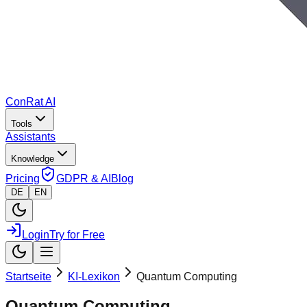
ConRat AI
Tools
Assistants
Knowledge
Pricing
GDPR & AI
Blog
DE
EN
Login
Try for Free
Startseite
KI-Lexikon
Quantum Computing
Quantum Computing