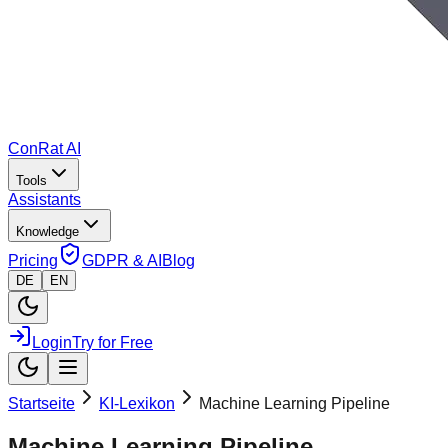
ConRat AI
Tools
Assistants
Knowledge
Pricing
GDPR & AI
Blog
DE
EN
Login
Try for Free
Startseite
KI-Lexikon
Machine Learning Pipeline
Machine Learning Pipeline