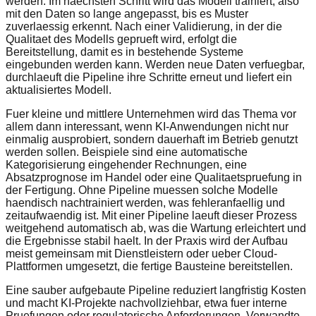
werden. Im naechsten Schritt wird das Modell trainiert, also
mit den Daten so lange angepasst, bis es Muster
zuverlaessig erkennt. Nach einer Validierung, in der die
Qualitaet des Modells geprueft wird, erfolgt die
Bereitstellung, damit es in bestehende Systeme
eingebunden werden kann. Werden neue Daten verfuegbar,
durchlaeuft die Pipeline ihre Schritte erneut und liefert ein
aktualisiertes Modell.
Fuer kleine und mittlere Unternehmen wird das Thema vor
allem dann interessant, wenn KI-Anwendungen nicht nur
einmalig ausprobiert, sondern dauerhaft im Betrieb genutzt
werden sollen. Beispiele sind eine automatische
Kategorisierung eingehender Rechnungen, eine
Absatzprognose im Handel oder eine Qualitaetspruefung in
der Fertigung. Ohne Pipeline muessen solche Modelle
haendisch nachtrainiert werden, was fehleranfaellig und
zeitaufwaendig ist. Mit einer Pipeline laeuft dieser Prozess
weitgehend automatisch ab, was die Wartung erleichtert und
die Ergebnisse stabil haelt. In der Praxis wird der Aufbau
meist gemeinsam mit Dienstleistern oder ueber Cloud-
Plattformen umgesetzt, die fertige Bausteine bereitstellen.
Eine sauber aufgebaute Pipeline reduziert langfristig Kosten
und macht KI-Projekte nachvollziehbar, etwa fuer interne
Pruefungen oder regulatorische Anforderungen. Verwandte