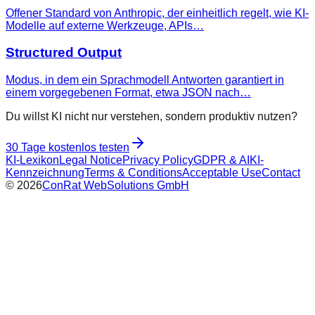
Offener Standard von Anthropic, der einheitlich regelt, wie KI-
Modelle auf externe Werkzeuge, APIs…
Structured Output
Modus, in dem ein Sprachmodell Antworten garantiert in
einem vorgegebenen Format, etwa JSON nach…
Du willst KI nicht nur verstehen, sondern produktiv nutzen?
30 Tage kostenlos testen
KI-Lexikon
Legal Notice
Privacy Policy
GDPR & AI
KI-
Kennzeichnung
Terms & Conditions
Acceptable Use
Contact
©
2026
ConRat WebSolutions GmbH