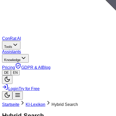
ConRat AI
Tools
Assistants
Knowledge
Pricing
GDPR & AI
Blog
DE
EN
Login
Try for Free
Startseite
KI-Lexikon
Hybrid Search
Hybrid Search