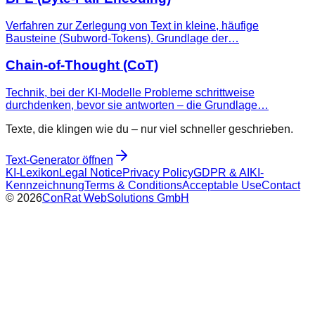
Verfahren zur Zerlegung von Text in kleine, häufige
Bausteine (Subword-Tokens). Grundlage der…
Chain-of-Thought (CoT)
Technik, bei der KI-Modelle Probleme schrittweise
durchdenken, bevor sie antworten – die Grundlage…
Texte, die klingen wie du – nur viel schneller geschrieben.
Text-Generator öffnen
KI-Lexikon
Legal Notice
Privacy Policy
GDPR & AI
KI-
Kennzeichnung
Terms & Conditions
Acceptable Use
Contact
©
2026
ConRat WebSolutions GmbH