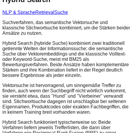
NLP & Sprache
Retrieval
Suche
Suchverfahren, das semantische Vektorsuche und
klassische Stichwortsuche kombiniert, um die Stärken beider
Ansätze zu nutzen.
Hybrid Search (hybride Suche) kombiniert zwei traditionell
getrennte Welten der Informationssuche: die semantische
Suche über Vektorembeddings und die klassische Volltext-
oder Keyword-Suche, meist mit BM25 als
Bewertungsverfahren. Beide Ansätze haben komplementäre
Stärken und ihre Kombination liefert in der Regel deutlich
bessere Ergebnisse als jeder einzeln.
Vektorsuche ist hervorragend, um sinngemäße Treffer zu
finden, auch wenn der Suchbegriff nicht wörtlich vorkommt,
sie versteht etwa, dass "Hund" und "Vierbeiner" verwandt
sind. Stichwortsuche dagegen ist unschlagbar bei seltenen
Eigennamen, Produktcodes oder exakten Fachbegriffen, die
in keinem Training breit vorhanden waren.
Hybrid Search funktioniert typischerweise so: Beide
Verfahren liefern jeweils Trefferlisten, die dann über
Verfahren wie Reciprocal Rank Fusion (RRF) zu einer