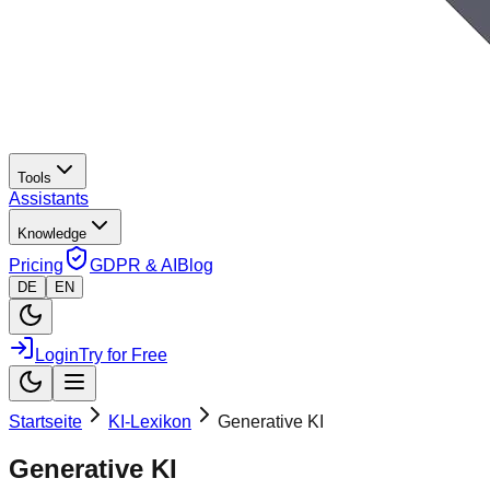
Tools
Assistants
Knowledge
Pricing
GDPR & AI
Blog
DE
EN
Login
Try for Free
Startseite
KI-Lexikon
Generative KI
Generative KI