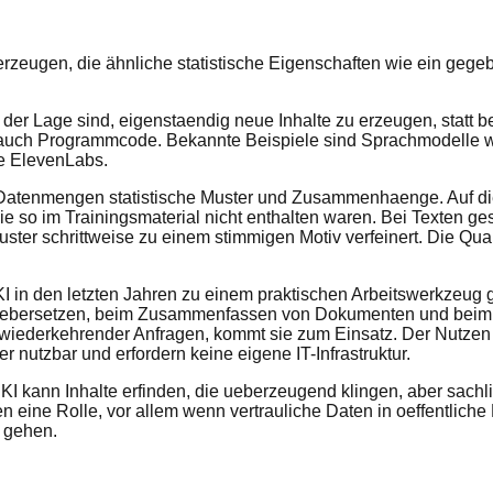
zeugen, die ähnliche statistische Eigenschaften wie ein gegeb
 der Lage sind, eigenstaendig neue Inhalte zu erzeugen, statt 
r auch Programmcode. Bekannte Beispiele sind Sprachmodelle 
e ElevenLabs.
 Datenmengen statistische Muster und Zusammenhaenge. Auf di
e so im Trainingsmaterial nicht enthalten waren. Bei Texten ge
ter schrittweise zu einem stimmigen Motiv verfeinert. Die Qual
I in den letzten Jahren zu einem praktischen Arbeitswerkzeug 
ebersetzen, beim Zusammenfassen von Dokumenten und beim Ers
wiederkehrender Anfragen, kommt sie zum Einsatz. Der Nutzen l
 nutzbar und erfordern keine eigene IT-Infrastruktur.
KI kann Inhalte erfinden, die ueberzeugend klingen, aber sachl
eine Rolle, vor allem wenn vertrauliche Daten in oeffentliche
 gehen.