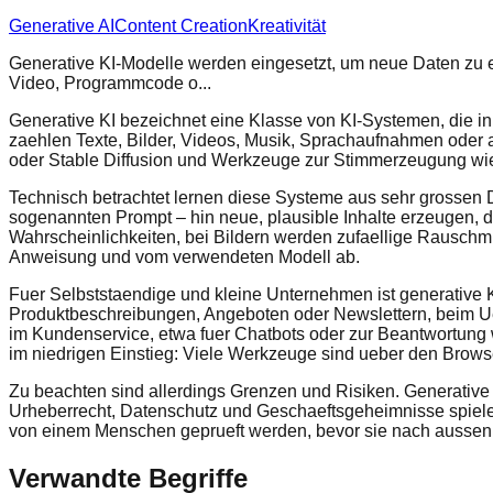
Generative AI
Content Creation
Kreativität
Generative KI-Modelle werden eingesetzt, um neue Daten zu er
Video, Programmcode o...
Generative KI bezeichnet eine Klasse von KI-Systemen, die in
zaehlen Texte, Bilder, Videos, Musik, Sprachaufnahmen ode
oder Stable Diffusion und Werkzeuge zur Stimmerzeugung wi
Technisch betrachtet lernen diese Systeme aus sehr grossen
sogenannten Prompt – hin neue, plausible Inhalte erzeugen, di
Wahrscheinlichkeiten, bei Bildern werden zufaellige Rauschmus
Anweisung und vom verwendeten Modell ab.
Fuer Selbststaendige und kleine Unternehmen ist generative K
Produktbeschreibungen, Angeboten oder Newslettern, beim U
im Kundenservice, etwa fuer Chatbots oder zur Beantwortung 
im niedrigen Einstieg: Viele Werkzeuge sind ueber den Browser
Zu beachten sind allerdings Grenzen und Risiken. Generative 
Urheberrecht, Datenschutz und Geschaeftsgeheimnisse spielen 
von einem Menschen geprueft werden, bevor sie nach aussen
Verwandte Begriffe