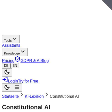
Tools
Assistants
Knowledge
Pricing
GDPR & AI
Blog
DE
EN
Login
Try for Free
Startseite
KI-Lexikon
Constitutional AI
Constitutional AI