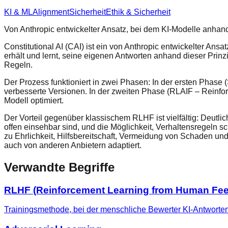
KI & ML
Alignment
Sicherheit
Ethik & Sicherheit
Von Anthropic entwickelter Ansatz, bei dem KI-Modelle anhand
Constitutional AI (CAI) ist ein von Anthropic entwickelter An
erhält und lernt, seine eigenen Antworten anhand dieser Prinz
Regeln.
Der Prozess funktioniert in zwei Phasen: In der ersten Phase 
verbesserte Versionen. In der zweiten Phase (RLAIF – Reinfo
Modell optimiert.
Der Vorteil gegenüber klassischem RLHF ist vielfältig: Deutl
offen einsehbar sind, und die Möglichkeit, Verhaltensregeln 
zu Ehrlichkeit, Hilfsbereitschaft, Vermeidung von Schaden un
auch von anderen Anbietern adaptiert.
Verwandte Begriffe
RLHF (Reinforcement Learning from Human Fe
Trainingsmethode, bei der menschliche Bewerter KI-Antwort