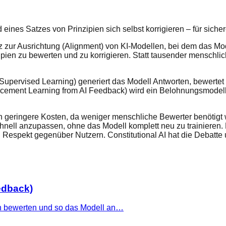
 eines Satzes von Prinzipien sich selbst korrigieren – für sic
satz zur Ausrichtung (Alignment) von KI-Modellen, bei dem das M
ipien zu bewerten und zu korrigieren. Statt tausender menschlic
(Supervised Learning) generiert das Modell Antworten, bewertet 
rcement Learning from AI Feedback) wird ein Belohnungsmodell 
ich geringere Kosten, da weniger menschliche Bewerter benötigt
schnell anzupassen, ohne das Modell komplett neu zu trainiere
d Respekt gegenüber Nutzern. Constitutional AI hat die Debatt
edback)
en bewerten und so das Modell an…