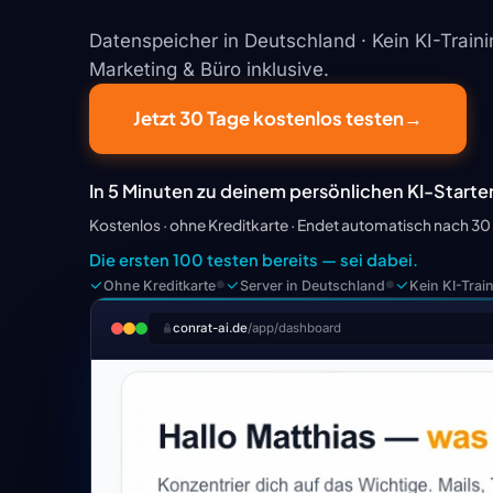
Datenspeicher in Deutschland · Kein KI-Trainin
Marketing & Büro inklusive.
Jetzt 30 Tage kostenlos testen
→
In 5 Minuten zu deinem persönlichen KI-Starte
Kostenlos · ohne Kreditkarte · Endet automatisch nach 30
Die ersten 100 testen bereits — sei dabei.
Ohne Kreditkarte
Server in Deutschland
Kein KI-Trai
●
●
conrat-ai.de
/app/dashboard