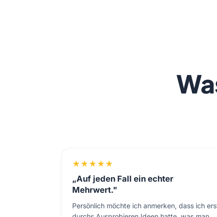
Was
★
★
★
★
★
„Auf jeden Fall ein echter
Mehrwert."
Persönlich möchte ich anmerken, dass ich ers
durchs Ausprobieren Ideen hatte, was man