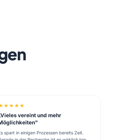
agen
★
★
★
★
★
„Vieles vereint und mehr
Möglichkeiten"
Es spart in einigen Prozessen bereits Zeit.
Gerade in der Recherche ist es wirklich top