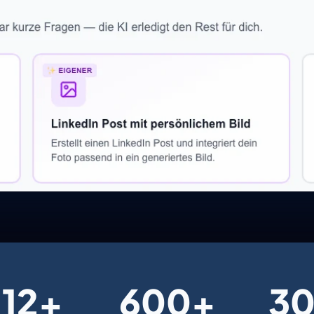
12
+
600
+
3