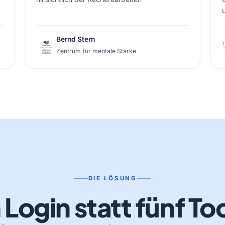
Bernd Stern
Zentrum für mentale Stärke
DIE LÖSUNG
 Login statt fünf To