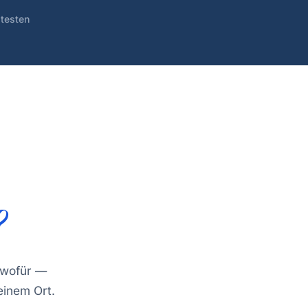
 testen
?
 wofür —
einem Ort.